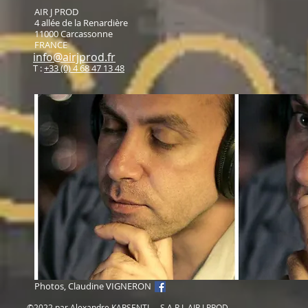
AIR J PROD
4 allée de la Renardière
11000 Carcassonne
FRANCE
info@airjprod.fr
T :
+33 (0) 4 68 47 13 48
Photos, Claudine VIGNERON
©2022 par Alexandre KARSENTI - S.A.R.L AIR J PROD