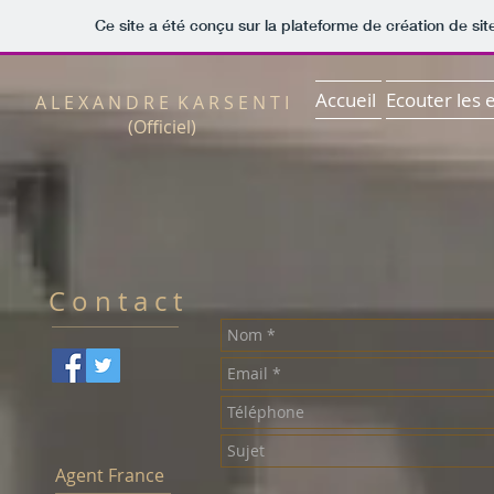
Ce site a été conçu sur la plateforme de création de sit
Accueil
Ecouter les e
A L E X A N D R E K A R S E N T I
(Officiel)
C o n t a c t
Agent​ France