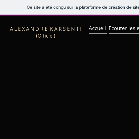
Ce site a été conçu sur la plateforme de création de sit
Accueil
Ecouter les e
A L E X A N D R E K A R S E N T I
(Officiel)
<
>